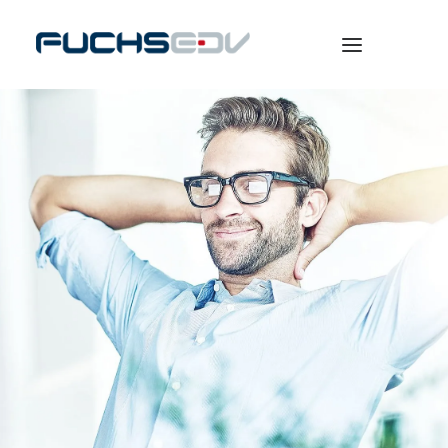
WARENWIRTSCHAFT
ONLINESHOP
BERATUNG
NEWS
UNTERNEHMEN
KARRIERE
SEARCH