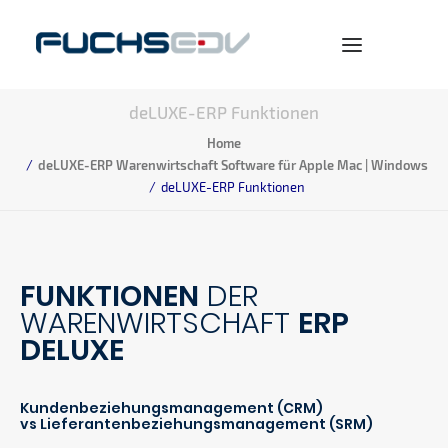
deLUXE-ERP Funktionen
WARENWIRTSCHAFT
Home
deLUXE-ERP Warenwirtschaft Software für Apple Mac | Windows
ONLINESHOP
deLUXE-ERP Funktionen
BERATUNG
NEWS
FUNKTIONEN
DER
UNTERNEHMEN
WARENWIRTSCHAFT
ERP
KARRIERE
DELUXE
Kundenbeziehungsmanagement (CRM)
vs Lieferantenbeziehungsmanagement (SRM)
SEARCH