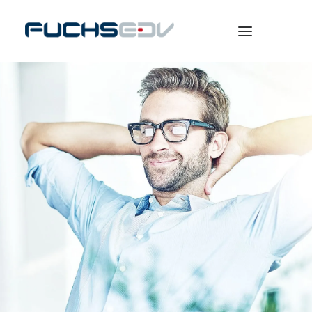
WARENWIRTSCHAFT
ONLINESHOP
BERATUNG
NEWS
UNTERNEHMEN
KARRIERE
SEARCH