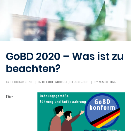
GoBD 2020 – Was ist zu
beachten?
14. FEBRUAR 2020
|
IN
DELUXE
,
MODULE
,
DELUXE-ERP
|
BY
MARKETING
Die