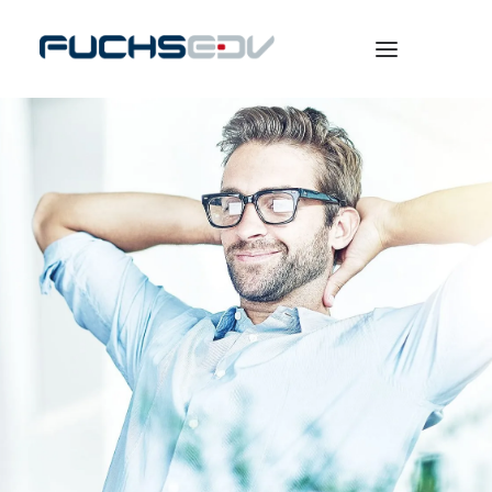
WARENWIRTSCHAFT
ONLINESHOP
BERATUNG
NEWS
UNTERNEHMEN
KARRIERE
SEARCH