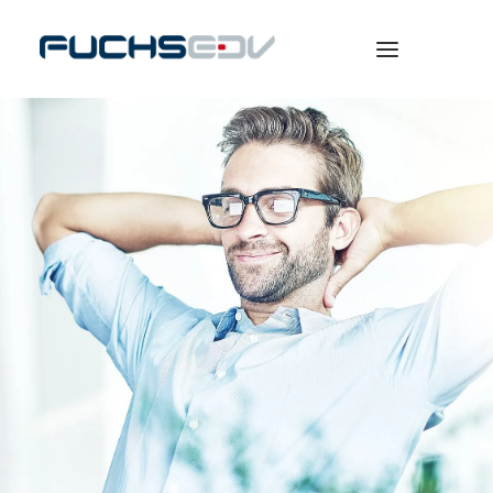
WARENWIRTSCHAFT
ONLINESHOP
BERATUNG
NEWS
UNTERNEHMEN
KARRIERE
SEARCH