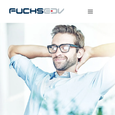
WARENWIRTSCHAFT
ONLINESHOP
BERATUNG
NEWS
UNTERNEHMEN
KARRIERE
SEARCH