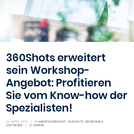
360Shots erweitert
sein Workshop-
Angebot: Profitieren
Sie vom Know-how der
Spezialisten!
20. APRIL 2014
|
IN
UNKATEGORISIERT
,
360SHOTS
,
WORKTABLE
SOFTWARE
|
BY
ADMIN