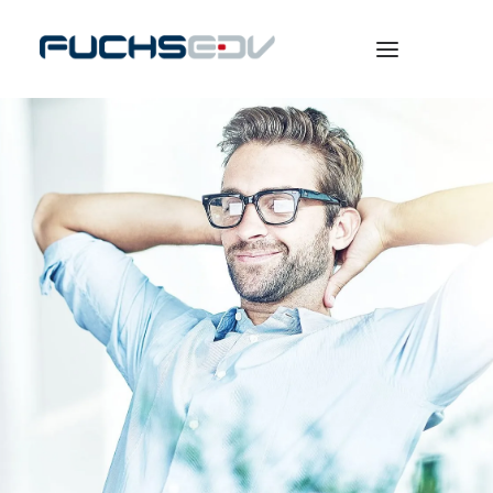
WARENWIRTSCHAFT
ONLINESHOP
BERATUNG
NEWS
UNTERNEHMEN
KARRIERE
SEARCH