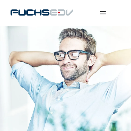
WARENWIRTSCHAFT
ONLINESHOP
BERATUNG
NEWS
UNTERNEHMEN
KARRIERE
SEARCH