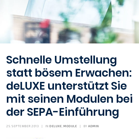
Schnelle Umstellung
statt bösem Erwachen:
deLUXE unterstützt Sie
mit seinen Modulen bei
der SEPA-Einführung
25. SEPTEMBER 2013
|
IN
DELUXE
,
MODULE
|
BY
ADMIN