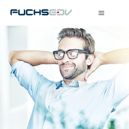
WARENWIRTSCHAFT
ONLINESHOP
BERATUNG
NEWS
UNTERNEHMEN
KARRIERE
SEARCH