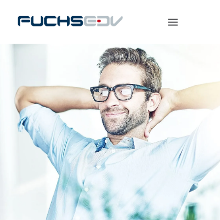
WARENWIRTSCHAFT
ONLINESHOP
BERATUNG
NEWS
UNTERNEHMEN
KARRIERE
SEARCH