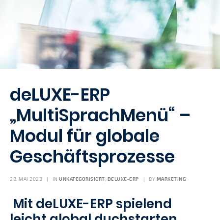
deLUXE-ERP
„MultiSprachMenü“ –
Modul für globale
Geschäftsprozesse
28. MAI 2023
|
IN
UNKATEGORISIERT
,
DELUXE-ERP
|
BY
MARKETING
Mit deLUXE-ERP spielend
leicht global duchstarten