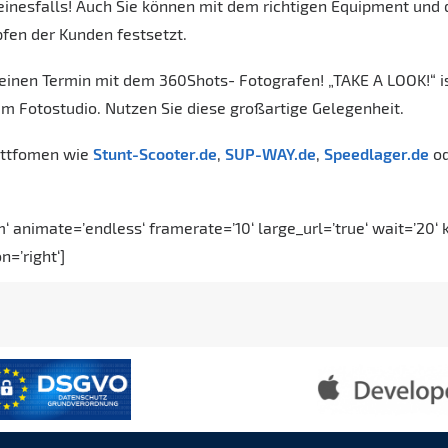
 keinesfalls! Auch Sie können mit dem richtigen Equipment und
pfen der Kunden festsetzt.
einen Termin mit dem 360Shots- Fotografen! „TAKE A LOOK!“ ist
m Fotostudio. Nutzen Sie diese großartige Gelegenheit.
lattfomen wie
Stunt-Scooter.de
,
SUP-WAY.de
,
Speedlager.de
o
m‘ animate=’endless‘ framerate=’10‘ large_url=’true‘ wait=’20
=’right‘]