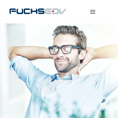
WARENWIRTSCHAFT
ONLINESHOP
BERATUNG
NEWS
UNTERNEHMEN
KARRIERE
SEARCH