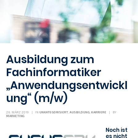
Ausbildung zum
Fachinformatiker
„Anwendungsentwickl
ung“ (m/w)
26. MÄRZ 2019
|
IN
UNKATEGORISIERT
,
AUSBILDUNG
,
KARRIERE
|
BY
MARKETING
Noch ist
es nicht