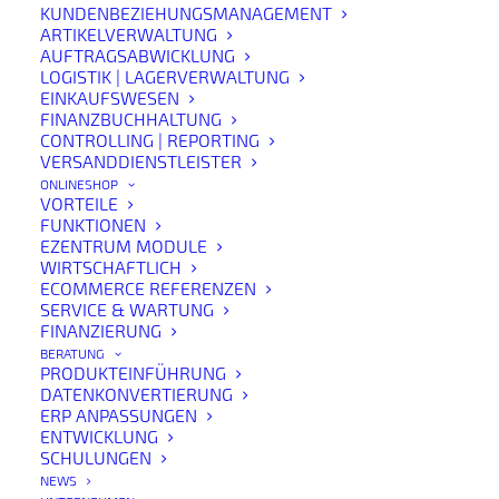
KUNDENBEZIEHUNGSMANAGEMENT
ARTIKELVERWALTUNG
AUFTRAGSABWICKLUNG
LOGISTIK | LAGERVERWALTUNG
EINKAUFSWESEN
FINANZBUCHHALTUNG
CONTROLLING | REPORTING
VERSANDDIENSTLEISTER
ONLINESHOP
deLUXE-ERP Modul „KI-
VORTEILE
FUNKTIONEN
Artikeltexte“: schneller,
EZENTRUM MODULE
WIRTSCHAFTLICH
konsistenter Produkt-
ECOMMERCE REFERENZEN
SERVICE & WARTUNG
Content – mit voller
FINANZIERUNG
Kontrolle
BERATUNG
PRODUKTEINFÜHRUNG
DATENKONVERTIERUNG
ERP ANPASSUNGEN
Produktportfolios wachsen, Varianten nehmen zu und
ENTWICKLUNG
Vertriebskanäle stellen immer höhere Anforderungen
SCHULUNGEN
an Produktinhalte. Während Onlineshops, Kataloge und
NEWS