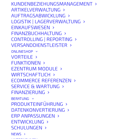
KUNDENBEZIEHUNGSMANAGEMENT
ARTIKELVERWALTUNG
AUFTRAGSABWICKLUNG
LOGISTIK | LAGERVERWALTUNG
EINKAUFSWESEN
FINANZBUCHHALTUNG
CONTROLLING | REPORTING
VERSANDDIENSTLEISTER
ONLINESHOP
VORTEILE
Amazon bietet Unternehmen große Reichweite und
FUNKTIONEN
hohe Skalierbarkeit, gleichzeitig stellt die Abrechnung
EZENTRUM MODULE
WIRTSCHAFTLICH
über Amazon viele Händler vor organisatorische und
ECOMMERCE REFERENZEN
buchhalterische Herausforderungen. Besonders bei
SERVICE & WARTUNG
FINANZIERUNG
steigenden Auftragszahlen, Sammelzahlungen und
BERATUNG
Transaktionsdateien stoßen manuelle Prozesse schnell
PRODUKTEINFÜHRUNG
an ihre Grenzen.
DATENKONVERTIERUNG
ERP ANPASSUNGEN
ENTWICKLUNG
Ohne automatisierte Unterstützung wird der Abgleich
SCHULUNGEN
von Aufträgen, Rechnungen und Zahlungen zunehmend
NEWS