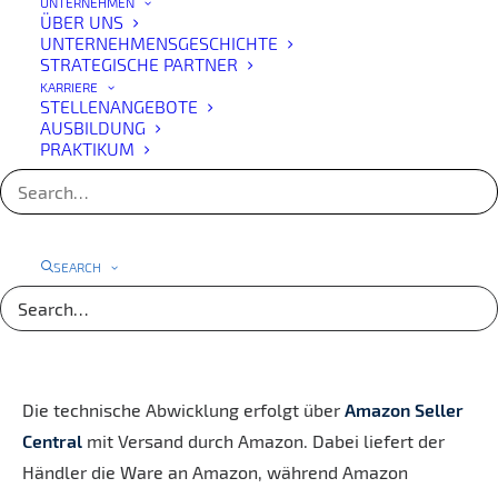
UNTERNEHMEN
zeitaufwendig und fehleranfällig.
ÜBER UNS
UNTERNEHMENSGESCHICHTE
deLUXE-ERP als zentrale
STRATEGISCHE PARTNER
KARRIERE
Lösung für Amazon Seller
STELLENANGEBOTE
AUSBILDUNG
Central
PRAKTIKUM
Mit
deLUXE-ERP
steht eine durchgängige Lösung zur
Verfügung, mit der sich die
Amazon-Abwicklung
einfach, transparent und effizient automatisieren
lässt.
SEARCH
Der gesamte Prozess – von der Auftragserfassung bis
zur buchhalterischen Verbuchung der Zahlungen – wird
strukturiert im ERP-System abgebildet.
Die technische Abwicklung erfolgt über
Amazon Seller
Central
mit Versand durch Amazon. Dabei liefert der
Händler die Ware an Amazon, während Amazon