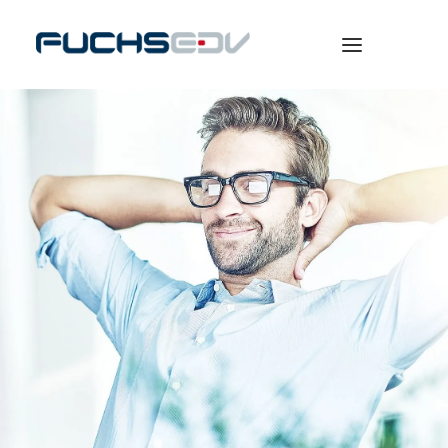
WARENWIRTSCHAFT
ONLINESHOP
BERATUNG
NEWS
UNTERNEHMEN
KARRIERE
SEARCH