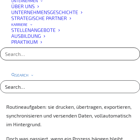
UNTERNEHMEN
Prozesse lückenlos zu überwachen, Störungen sofort zu
ÜBER UNS
erkennen und Ausfälle zu vermeiden – automatisch,
UNTERNEHMENSGESCHICHTE
STRATEGISCHE PARTNER
effizient und zuverlässig.
KARRIERE
STELLENANGEBOTE
Robot Monitoring – die smarte
AUSBILDUNG
PRAKTIKUM
Überwachung Ihrer
ERP-
Automatisierung
Automatisierung ist der Schlüssel zu effizientem
SEARCH
Arbeiten. In deLUXE-ERP übernehmen spezialisierte
Roboter – wie der PrintRobot, WebRobot,
ExchangeRobot oder TransferRobot – täglich hunderte
Routineaufgaben: sie drucken, übertragen, exportieren,
synchronisieren und versenden Daten, vollautomatisch
im Hintergrund.
Doch was passiert, wenn ein Prozess hängen bleibt