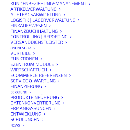
KUNDENBEZIEHUNGSMANAGEMENT
ARTIKELVERWALTUNG
AUFTRAGSABWICKLUNG
LOGISTIK | LAGERVERWALTUNG
EINKAUFSWESEN
FINANZBUCHHALTUNG
CONTROLLING | REPORTING
VERSANDDIENSTLEISTER
ONLINESHOP
VORTEILE
IT-basierte Abläufe sind das Rückgrat moderner
FUNKTIONEN
Unternehmen – ob Warenwirtschaft, Versand,
EZENTRUM MODULE
WIRTSCHAFTLICH
Produktion oder Datenaustausch. Ein einziger Fehler
ECOMMERCE REFERENZEN
kann Zeit, Geld und Vertrauen kosten.
SERVICE & WARTUNG
FINANZIERUNG
Deshalb bietet deLUXE-ERP ein intelligentes
BERATUNG
PRODUKTEINFÜHRUNG
Monitoring-System, das zwei zentrale Komponenten
DATENKONVERTIERUNG
des ERP-Ökosystems absichert: das
Robot Monitoring
ERP ANPASSUNGEN
ENTWICKLUNG
und das
eMOVER Monitoring
.
SCHULUNGEN
Beide Module arbeiten Hand in Hand, um kritische
NEWS