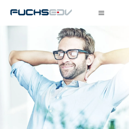
WARENWIRTSCHAFT
ONLINESHOP
BERATUNG
NEWS
UNTERNEHMEN
KARRIERE
SEARCH