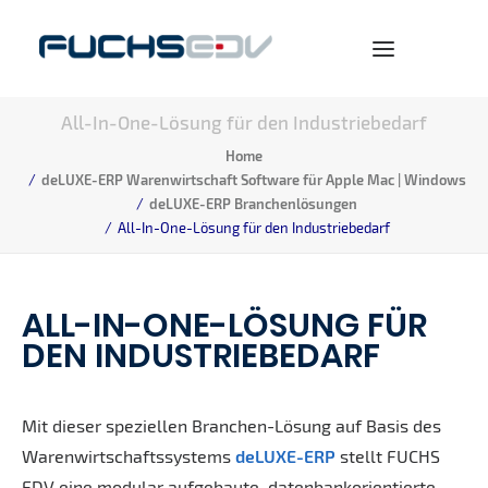
All-In-One-Lösung für den Industriebedarf
WARENWIRTSCHAFT
Home
deLUXE-ERP Warenwirtschaft Software für Apple Mac | Windows
ONLINESHOP
deLUXE-ERP Branchenlösungen
All-In-One-Lösung für den Industriebedarf
BERATUNG
NEWS
ALL-IN-ONE-LÖSUNG FÜR
UNTERNEHMEN
DEN INDUSTRIEBEDARF
KARRIERE
Mit dieser speziellen Branchen-Lösung auf Basis des
Warenwirtschaftssystems
deLUXE-ERP
stellt FUCHS
SEARCH
EDV eine modular aufgebaute, datenbankorientierte