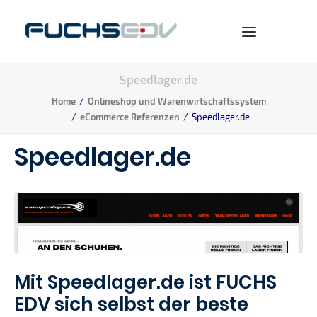
Speedlager.de
WARENWIRTSCHAFT
Home
Onlineshop und Warenwirtschaftssystem
eCommerce Referenzen
Speedlager.de
ONLINESHOP
Speedlager.de
BERATUNG
NEWS
UNTERNEHMEN
KARRIERE
Mit Speedlager.de ist FUCHS
EDV sich selbst der beste
SEARCH