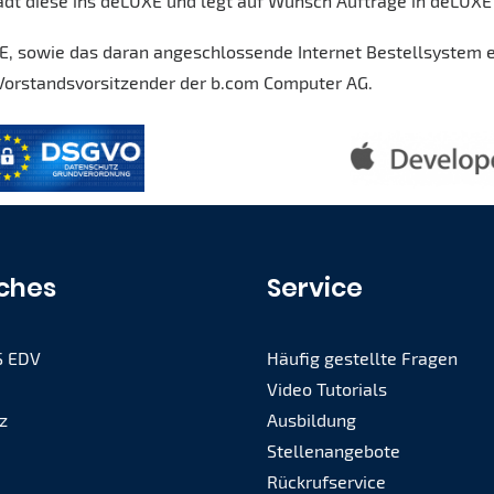
ädt diese ins deLUXE und legt auf Wunsch Aufträge in deLUXE
, sowie das daran angeschlossende Internet Bestellsystem 
Vorstandsvorsitzender der b.com Computer AG.
iches
Service
S EDV
Häufig gestellte Fragen
Video Tutorials
z
Ausbildung
Stellenangebote
Rückrufservice