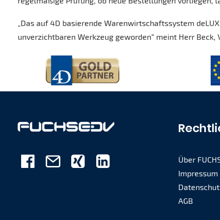
regelmäßige Prüfung, ob neue Bestellungen vorliegen, l
„Das auf 4D basierende Warenwirtschaftssystem deLUXE
unverzichtbaren Werkzeug geworden“ meint Herr Beck, 
Rechtl
Über FUCH
Impressum
Datenschut
Facebook
E-
Xing
Linkedin
AGB
Mail