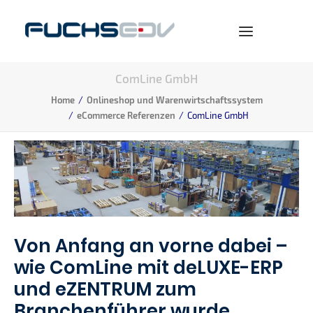
ComLine GmbH
WARENWIRTSCHAFT
Home
Onlineshop und Warenwirtschaftssystem
eCommerce Referenzen
ComLine GmbH
ONLINESHOP
BERATUNG
NEWS
UNTERNEHMEN
KARRIERE
Von Anfang an vorne dabei –
wie ComLine mit deLUXE-ERP
und eZENTRUM zum
Branchenführer wurde
SEARCH