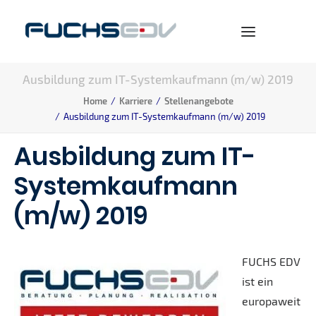
Ausbildung zum IT-Systemkaufmann (m/w) 2019
WARENWIRTSCHAFT
Home
Karriere
Stellenangebote
Ausbildung zum IT-Systemkaufmann (m/w) 2019
ONLINESHOP
Ausbildung zum IT-
BERATUNG
Systemkaufmann
NEWS
UNTERNEHMEN
(m/w) 2019
KARRIERE
FUCHS EDV
ist ein
europaweit
SEARCH