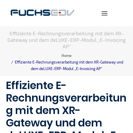
Effiziente E-Rechnungsverarbeitung mit dem XR-
Gateway und dem deLUXE-ERP-Modul „E-Invoicing
WARENWIRTSCHAFT
AP“
ONLINESHOP
Home
Effiziente E-Rechnungsverarbeitung mit dem XR-Gateway und
BERATUNG
dem deLUXE-ERP-Modul „E-Invoicing AP“
NEWS
Effiziente E-
UNTERNEHMEN
Rechnungsverarbeitun
KARRIERE
g mit dem XR-
Gateway und dem
SEARCH