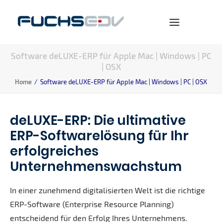
Software deLUXE-ERP für Apple Mac | Windows | PC
| OSX
WARENWIRTSCHAFT
Home
Software deLUXE-ERP für Apple Mac | Windows | PC | OSX
ONLINESHOP
BERATUNG
deLUXE-ERP: Die ultimative
NEWS
ERP-Softwarelösung für Ihr
UNTERNEHMEN
erfolgreiches
KARRIERE
Unternehmenswachstum
In einer zunehmend digitalisierten Welt ist die richtige
ERP-Software (Enterprise Resource Planning)
entscheidend für den Erfolg Ihres Unternehmens.
SEARCH