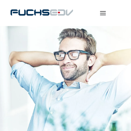
WARENWIRTSCHAFT
ONLINESHOP
BERATUNG
NEWS
UNTERNEHMEN
KARRIERE
SEARCH