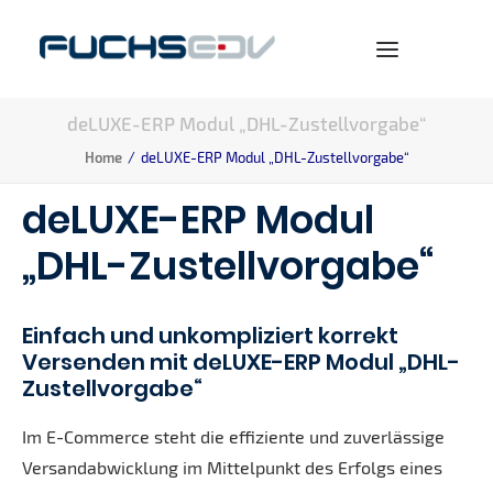
deLUXE-ERP Modul „DHL-Zustellvorgabe“
WARENWIRTSCHAFT
Home
deLUXE-ERP Modul „DHL-Zustellvorgabe“
ONLINESHOP
deLUXE-ERP Modul
BERATUNG
„DHL-Zustellvorgabe“
NEWS
UNTERNEHMEN
Einfach und unkompliziert korrekt
KARRIERE
Versenden mit deLUXE-ERP Modul „DHL-
Zustellvorgabe“
Im E-Commerce steht die effiziente und zuverlässige
Versandabwicklung im Mittelpunkt des Erfolgs eines
SEARCH