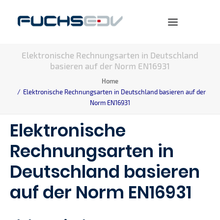
Elektronische Rechnungsarten in Deutschland
basieren auf der Norm EN16931
WARENWIRTSCHAFT
Home
ONLINESHOP
Elektronische Rechnungsarten in Deutschland basieren auf der
Norm EN16931
BERATUNG
Elektronische
NEWS
UNTERNEHMEN
Rechnungsarten in
KARRIERE
Deutschland basieren
auf der Norm EN16931
SEARCH